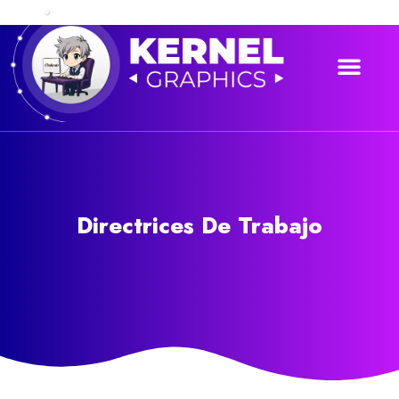
¿Quiénes S
Directrices De Trabajo