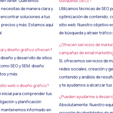
elen tener. Queremos
búsqueda (SEO)?
 necesitas de manera clara y
Utilizamos técnicas de SEO p
 encontrar soluciones a tus
optimización de contenido, c
 precios y más. Estamos aquí
sitio web. Nuestro objetivo es
l.
de búsqueda y atraer tráfico 
¿Ofrecen servicios de marketi
tal y diseño gráfico ofrecen?
campañas de email marketin
iseño y desarrollo de sitios
Sí, ofrecemos servicios de mar
 como SEO y SEM, diseño
redes sociales, creación y g
etos y más.
contenido y análisis de resu
y te ayudamos a alcanzar tus
sitio web o diseño gráfico?
 inicial para comprender tus
¿Pueden ayudarme a desarroll
igación y planificación
Absolutamente. Nuestro equip
. Te mantenemos informado en
creación de identidades de 