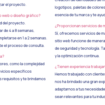
zar el proyecto.
logotipos, paletas de colores
esencia de tu marca y te ayu
o web o diseño gráfico?
d del proyecto.
¿Proporcionan servicios de m
r de 4 a 8 semanas,
Sí, ofrecemos servicios de m
pletarse en 1 a 2 semanas.
sitio web funcione de manera
e el proceso de consulta.
de seguridad y tecnología. 
y la optimización continua.
na?
tores, como la complejidad
¿Tienen experiencia trabajan
rvicios específicos
Hemos trabajado con clientes 
s requisitos y te brindamos
nos ha brindado una gran ex
adaptarnos a tus necesidades
sean relevantes para tu indus